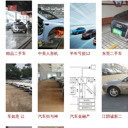
精品二手车
中美人形机
半年亏损12
东莞二手车
展厅B馆盛
器人涌入汽
亿却成第二
市场全景解
大开业 一
车工厂 硬
二手车销售
析 交易、
站式购车新
氪视角下的
的喧嚣与遮
报价与销售
体验开启汽
智能化未来
蔽
指南
车消费新篇
与二手市场
章
变局
车如意 让
汽车街与神
汽车金融产
江阴诚新二
每一次购车
龙二手车强
品已成趋
手车 品质