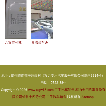
都称心如意
强联手 优
势，突破和
诚信，让二
质车源，别
创新迫在眉
手车买卖更
再错过 |
睫——聚焦
安心
二手汽车销
售的变革
六安市和诚
贵港买车必
汽车销售服
看｜广诚二
务 安徽二
手车市场
手车的信赖
本地人的买
之选
好车首选之
地址：随州市南郊平原岗村（程力专用汽车股份有限公司院内8314号）
地
电话：0722-88**
Copyright © 2026
www.clgw18.com
二手汽车销售
程力专用汽车股份有
限公司销售十四分公司
二手汽车销售
版权所有
Sitemap