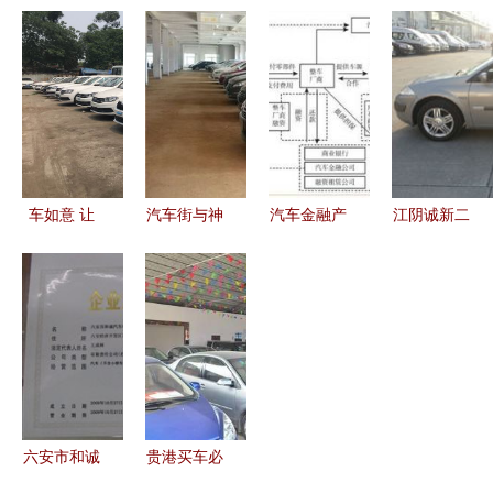
展厅B馆盛
器人涌入汽
亿却成第二
市场全景解
大开业 一
车工厂 硬
二手车销售
析 交易、
站式购车新
氪视角下的
的喧嚣与遮
报价与销售
体验开启汽
智能化未来
蔽
指南
车消费新篇
与二手市场
章
变局
车如意 让
汽车街与神
汽车金融产
江阴诚新二
每一次购车
龙二手车强
品已成趋
手车 品质
都称心如意
强联手 优
势，突破和
诚信，让二
质车源，别
创新迫在眉
手车买卖更
再错过 |
睫——聚焦
安心
二手汽车销
售的变革
六安市和诚
贵港买车必
汽车销售服
看｜广诚二