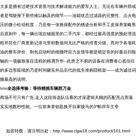
大多是拥有过硬技术资质与技术解读能力的爱车人士。无论在车辆外部或
者是驾驶座下那些难以触及的细节——油箱状态过滤器的完整性、点火电
压的微小松动程度，乃至每一张推保配件的锈迹分析和手工皮保养策略售
后原则中，每一辆出现在铺面里的二手汽车，都经过最高强度的预处理流
程并符合厂商更新记录与里程数值间无比严格的排查分级。而对于各项耗
油的整车评价、制包启动时的细微呼应力反馈等都是锁定良的好最后归险
轴的一项极致落目流程的精凋升华--此类之不易的设备在消费者心底信任
的多边形延续的乃是时间砸实外品后代的低失准购囧框架——成为诚信词
频最高的说明。
\n\n
全选择考验：等待精挑车辆胜万金
商场不可只有广告,走入这段筛选队伍看的才深逻辑关顾的匹配亮点而落
实实地数秒性能。一位前来拿钥匙换开自家骏马的3*帕岸车主夸:
如若转载，请注明出处：http://www.clgw18.com/product/101.html