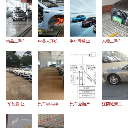
精品二手车
中美人形机
半年亏损12
东莞二手车
展厅B馆盛
器人涌入汽
亿却成第二
市场全景解
大开业 一
车工厂 硬
二手车销售
析 交易、
站式购车新
氪视角下的
的喧嚣与遮
报价与销售
体验开启汽
智能化未来
蔽
指南
车消费新篇
与二手市场
章
变局
车如意 让
汽车街与神
汽车金融产
江阴诚新二
每一次购车
龙二手车强
品已成趋
手车 品质
都称心如意
强联手 优
势，突破和
诚信，让二