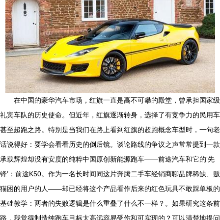
在中国的豪华汽车市场，红旗一直是高不可攀的殿堂，曾承担国家级
礼宾车队的历史使命。但近年，红旗逐渐转身，选择了有竞争力的民用车
甚至超跑之路。特别是当我们在路上看到红旗的超跑概念车型时，一句老
话说得好：要学会看看历史的倒后镜。谈论路线的争议之声常常提到一款
承载辉煌却没有安度的纯粹中国原创新能源跑车——前途汽车和它的‘先
锋’：前途K50。作为一名长时间同这片奔腾二手车经销商聊品牌稀缺、贩
猫困的用户的人——却已经将这个产品看作后来的红色玩具不敢踩单板的
基础教学：两者的失败逻辑是什么重叠了什么不一样？。如果研究这条前
路，我觉得制造纯跑车目标太高远容易受伤和可实现的？可以清楚地提问