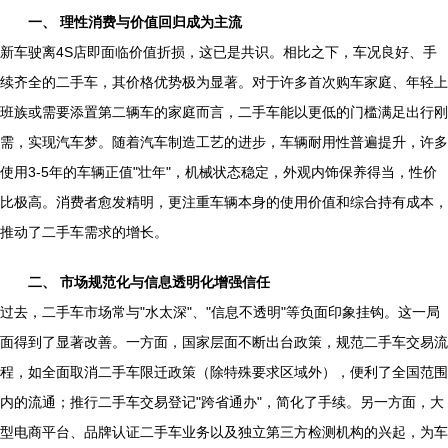
一、 理性消费与价值回归成为主流
新车驶离4S店即面临价值折损，这已是共识。相比之下，车况良好、手
续齐全的二手车，其价格优势极为显著。对于许多首次购车家庭、年轻上
班族或需要添置第二辆车的家庭而言，二手车能以更低的门槛满足出行刚
需，实现汽车梦。随着汽车制造工艺的进步，车辆耐用性普遍提升，许多
使用3-5年的车辆正值"壮年"，机械状态稳定，外观内饰保养得当，性价
比极高。消费者愈发精明，更注重车辆本身的使用价值和综合持有成本，
推动了二手车需求的增长。
二、 市场规范化与信息透明化增强信任
过去，二手车市场常与"水太深"、"信息不透明"等负面印象挂钩。这一局
面得到了显著改善。一方面，国家层面不断出台政策，规范二手车交易流
程，如全面取消二手车限迁政策（除特殊要求区域外），便利了全国范围
内的流通；推行二手车交易登记"跨省通办"，简化了手续。另一方面，大
型电商平台、品牌认证二手车业务以及独立第三方检测机构的兴起，为车