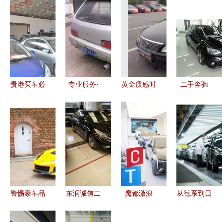
贵港买车必
专业服务·
黄金质感时
二手奔驰
看｜广诚二
构建绿色供
代优选 佛
AMG 6.2
手车市场
应链——深
山零五款二
性能猛兽的
本地人的买
圳市南山区
手比亚迪
百年挚爱，
好车首选之
速翔达物资
F6驾值分
上海捷利行
地
回收站二手
析
引荐
汽车业务解
析
警惕豪车品
东润诚信二
魔都激浪
从德系到日
牌泡沫 红
手车商家特
百联Cool夏
系 二手汽