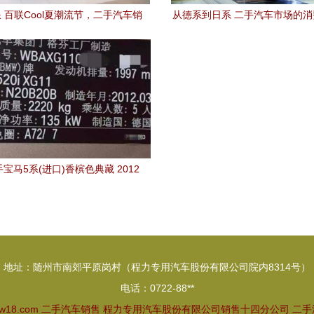
 百联Cool夏潮流节，二手汽车销
从德系到日系 二手汽车市场的
售掀起乐购嗨玩新风尚
买家心理
宝马5系(进口)香槟色典藏 2012
20i典雅型，26.7万的价值之选
地址：随州市南郊平原岗村（程力专用汽车股份有限公司院内8314号）
电话：0722-88**
gw18.com
二手汽车销售
程力专用汽车股份有限公司销售十四分公司
二手