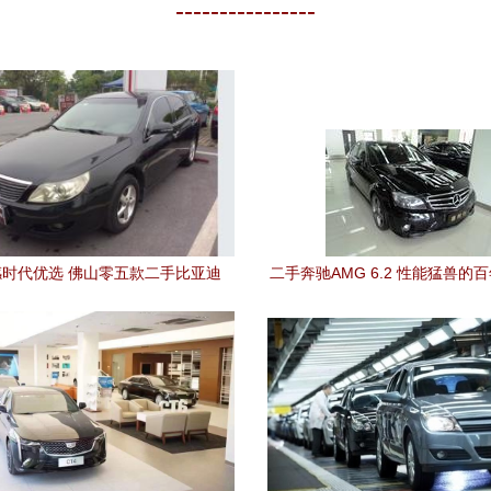
----------------
时代优选 佛山零五款二手比亚迪
二手奔驰AMG 6.2 性能猛兽的
F6驾值分析
上海捷利行引荐