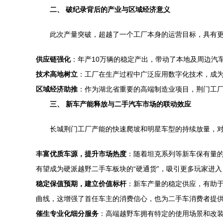
二、 破纪录背后的产业与区域经济意义
此次产量突破，超越了一个工厂本身的运营目标，具有
供应链强化
：年产10万辆的稳定产出，带动了本地及周边汽
技术高地树立
：工厂在生产过程中广泛应用数字化技术，成为
区域经济助推
：作为湖北省重要的高端制造业项目，荆门工
三、 新车产能释放与二手汽车市场的联动效应
长城荆门工厂产能的快速爬坡和明星车型的持续放量，
丰富优质车源，提升市场热度
：随着坦克系列等新车保有量
有望成为硬派越野二手车板块的“硬通货”，吸引更多玩家进
稳定保值预期，建立价值标杆
：新车产量的稳定供应，有助
曲线，这增强了首任车主的消费信心，也为二手车消费者提
催生专业化细分服务
：高端越野车拥有特定的使用场景和改