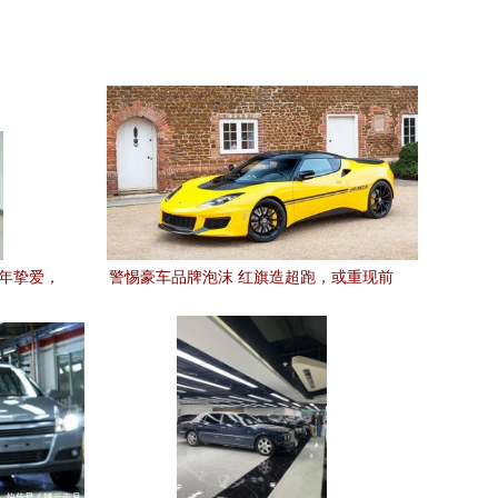
百年挚爱，
警惕豪车品牌泡沫 红旗造超跑，或重现前
途K50之困