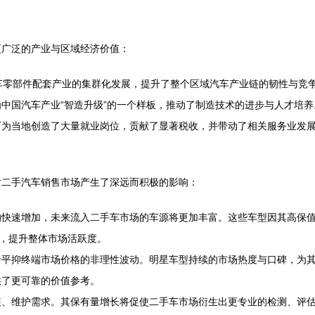
更广泛的产业与区域经济价值：
车零部件配套产业的集群化发展，提升了整个区域汽车产业链的韧性与竞
中国汽车产业“智造升级”的一个样板，推动了制造技术的进步与人才培养
厂为当地创造了大量就业岗位，贡献了显著税收，并带动了相关服务业发
对二手汽车销售市场产生了深远而积极的影响：
的快速增加，未来流入二手车市场的车源将更加丰富。这些车型因其高保
入，提升整体市场活跃度。
于平抑终端市场价格的非理性波动。明星车型持续的市场热度与口碑，为
供了更可靠的价值参考。
装、维护需求。其保有量增长将促使二手车市场衍生出更专业的检测、评