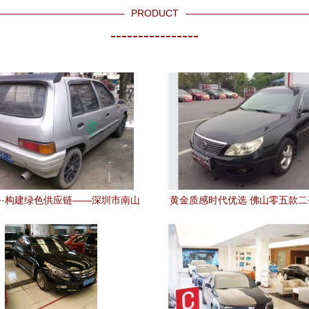
PRODUCT
----------------
·构建绿色供应链——深圳市南山
黄金质感时代优选 佛山零五款
达物资回收站二手汽车业务解析
F6驾值分析