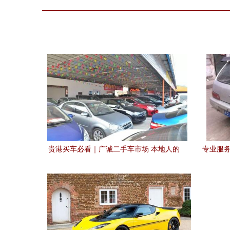
贵港买车必看｜广诚二手车市场 本地人的
专业服务
买好车首选之地
区速翔