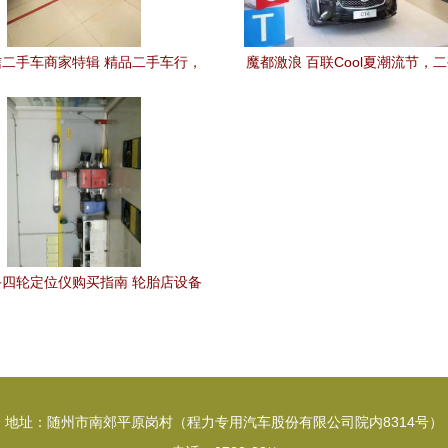
二手车商家特辑 精品二手车行，
魔都激浪 百联Cool夏潮流节，
品质与信赖的标杆
售掀起乐购嗨玩新风尚
四轮定位仪购买指南 轮胎店设备
与市场解析
地址：随州市南郊平原岗村（程力专用汽车股份有限公司院内8314号）