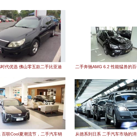
时代优选 佛山零五款二手比亚迪
二手奔驰AMG 6.2 性能猛兽的
F6驾值分析
上海捷利行引荐
 百联Cool夏潮流节，二手汽车销
从德系到日系 二手汽车市场的