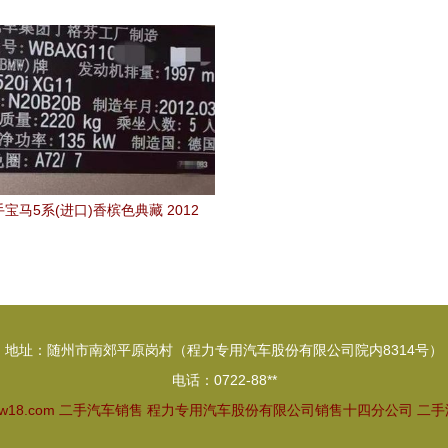
售掀起乐购嗨玩新风尚
买家心理
宝马5系(进口)香槟色典藏 2012
20i典雅型，26.7万的价值之选
地址：随州市南郊平原岗村（程力专用汽车股份有限公司院内8314号）
电话：0722-88**
gw18.com
二手汽车销售
程力专用汽车股份有限公司销售十四分公司
二手