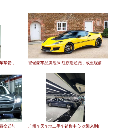
百年挚爱，
警惕豪车品牌泡沫 红旗造超跑，或重现前
途K50之困
消费变迁与
广州车天车地二手车销售中心 欢迎来到广