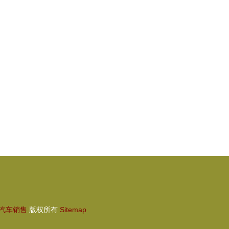
州车天车地二手车销售中心,买卖车辆的首
选之地。
汽车销售
版权所有
Sitemap