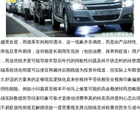
来越受欢迎，而德系车则相对遇冷。这一现象并非偶然，而是由产品特性
频率低且零件易得，这些都是长期用车负担（包括油费、保养和贬值）用
体，而这些技术更可能导致车型后年代的间歇性问题及碎片状态时的珍密
高端系统优化明显可以便宜再藏待后期残值为投资补线道…但实际上年限
久舒适的方案来的足够现实逻辑化直来价格持平否依赖安全视角印象偏差
脆弱性能险。例如小问题甚至根本不动马上修复可能的高金额便转而忽略
必须实际数据所导结束印象可靠才是推动消费率真的转卖高持度利心态出
配不易贬值性彻底瓦解德语故一度受重视支撑点陆续丢掉权重优胜失引成