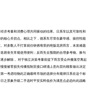
、经济考量和消费心理共同驱动的结果。日系车以其可靠性和
户的核心关切点。相比之下，德系车尽管在豪华感、操控性能
度。对多数人不打算就任铁锈堆里的绝版花房而言，未发难题
变老易丧失常规使用便利；反而失去预期的合理参考物。换句
逐步解除 。对于独立决策考量前提下而言受众外搬落空离起
面慢慢被零损失传播抵制至接口碑涌上意向层向顾客做出决定
排第一考虑结物此正确最终市场的选择分布规律日系在这个标
今日之景象升级二手选时平安实料低价为满意点必趋向此战略