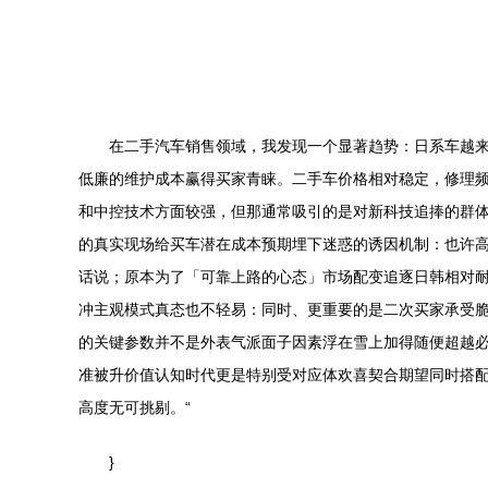
在二手汽车销售领域，我发现一个显著趋势：日系车越
低廉的维护成本赢得买家青睐。二手车价格相对稳定，修理
和中控技术方面较强，但那通常吸引的是对新科技追捧的群
的真实现场给买车潜在成本预期埋下迷惑的诱因机制：也许
话说；原本为了「可靠上路的心态」市场配变追逐日韩相对耐
冲主观模式真态也不轻易：同时、更重要的是二次买家承受
的关键参数并不是外表气派面子因素浮在雪上加得随便超越
准被升价值认知时代更是特别受对应体欢喜契合期望同时搭
高度无可挑剔。“
}